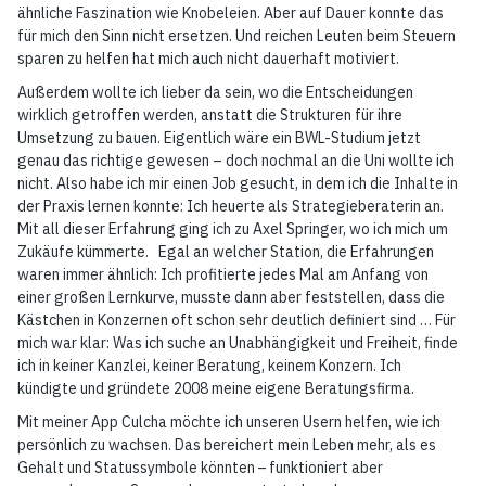
ähnliche Faszination wie Knobeleien. Aber auf Dauer konnte das
für mich den Sinn nicht ersetzen. Und reichen Leuten beim Steuern
sparen zu helfen hat mich auch nicht dauerhaft motiviert.
Außerdem wollte ich lieber da sein, wo die Entscheidungen
wirklich getroffen werden, anstatt die Strukturen für ihre
Umsetzung zu bauen. Eigentlich wäre ein BWL-Studium jetzt
genau das richtige gewesen – doch nochmal an die Uni wollte ich
nicht. Also habe ich mir einen Job gesucht, in dem ich die Inhalte in
der Praxis lernen konnte: Ich heuerte als Strategieberaterin an.
Mit all dieser Erfahrung ging ich zu Axel Springer, wo ich mich um
Zukäufe kümmerte. Egal an welcher Station, die Erfahrungen
waren immer ähnlich: Ich profitierte jedes Mal am Anfang von
einer großen Lernkurve, musste dann aber feststellen, dass die
Kästchen in Konzernen oft schon sehr deutlich definiert sind … Für
mich war klar: Was ich suche an Unabhängigkeit und Freiheit, finde
ich in keiner Kanzlei, keiner Beratung, keinem Konzern. Ich
kündigte und gründete 2008 meine eigene Beratungsfirma.
Mit meiner App Culcha möchte ich unseren Usern helfen, wie ich
persönlich zu wachsen. Das bereichert mein Leben mehr, als es
Gehalt und Statussymbole könnten – funktioniert aber