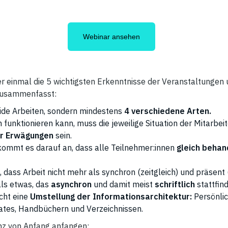
Webinar ansehen
r einmal die 5 wichtigsten Erkenntnisse der Veranstaltungen 
 zusammenfasst:
ride Arbeiten, sondern mindestens
4 verschiedene Arten.
 funktionieren kann, muss die jeweilige Situation der Mitarbeit
r Erwägungen
sein.
kommt es darauf an, dass alle Teilnehmer:innen
gleich behan
t, dass Arbeit nicht mehr als synchron (zeitgleich) und präsen
 als etwas, das
asynchron
und damit meist
schriftlich
stattfind
cht eine
Umstellung der Informationsarchitektur:
Persönlic
dates, Handbüchern und Verzeichnissen.
anz von Anfang anfangen: