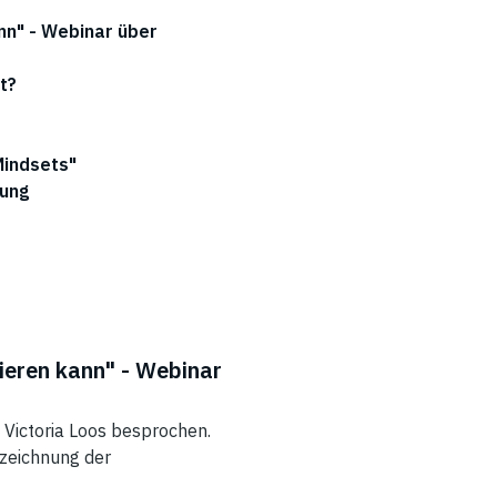
ann" - Webinar über
t?
Mindsets"
rung
nieren kann
" - Webinar
 Victoria Loos besprochen.
fzeichnung der