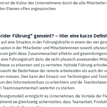
ist die Kultur des Unternehmens durch die alle Mitarbeiter:i
len Ebenen offen angesprochen.
rider Führung" gemeint? – Hier eine kurze Defini
 auf eine Situation, in der Führungskräfte in einem der vier 
uation in der Mitarbeiter und Mitarbeiterinnen sowohl physisch
um geht diese Zusammenarbeit effektiv und gewinnbringend 
eine Führungskraft darin, die nicht physisch anwesenden Mita
fnisse zu erkennen und zu vertreten. Hybride Führung erfordert
sowohl die Bedürfnisse der remote arbeitenden als auch der vo
gen müssen. Dies kann den Einsatz von Technologien und Too
 den Informationsfluss zu erleichtern und die Teamkohäsion 
en Teamzusammenhalt weiterhin zu stärken.
ührungsmodell ermöglicht es Unternehmen, die Vorteile der Fle
rend sie gleichzeitig sicherstellen, dass Teamarbeit, Produkt