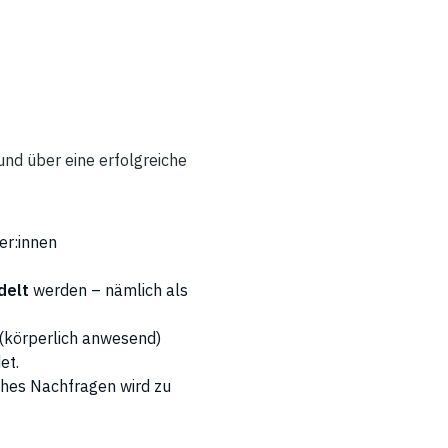
und über eine erfolgreiche
er:innen
delt
werden – nämlich als
t (körperlich anwesend)
et.
hes Nachfragen wird zu