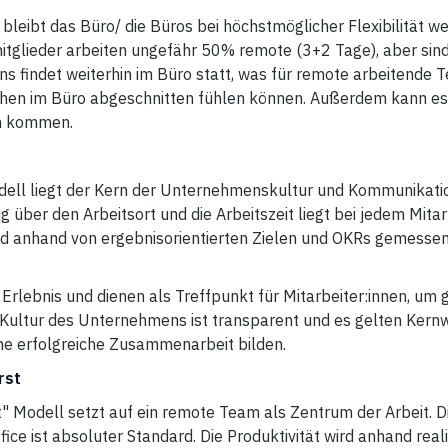
 bleibt das Büro/ die Büros bei höchstmöglicher Flexibilität w
glieder arbeiten ungefähr 50% remote (3+2 Tage), aber sin
s findet weiterhin im Büro statt, was für remote arbeitende T
ehen im Büro abgeschnitten fühlen können. Außerdem kann es 
en kommen.
ell liegt der Kern der Unternehmenskultur und Kommunikation
 über den Arbeitsort und die Arbeitszeit liegt bei jedem Mitarb
ird anhand von ergebnisorientierten Zielen und OKRs gemessen
rlebnis und dienen als Treffpunkt für Mitarbeiter:innen, um
Kultur des Unternehmens ist transparent und es gelten Kernw
ine erfolgreiche Zusammenarbeit bilden.
irst
t" Modell setzt auf ein remote Team als Zentrum der Arbeit. Di
ice ist absoluter Standard. Die Produktivität wird anhand real