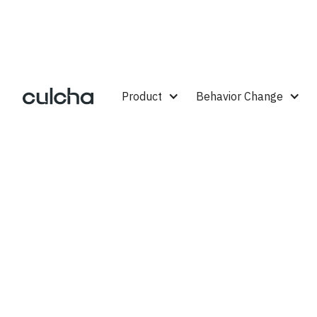
Product
Behavior Change