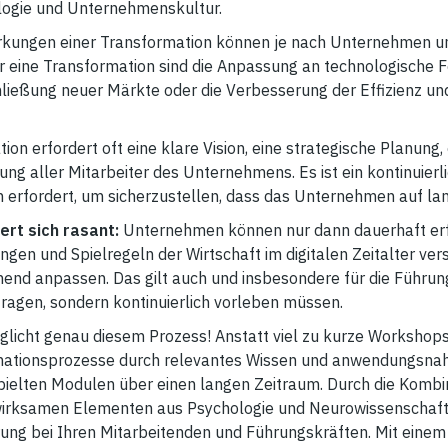
nlogie und Unternehmenskultur.
rkungen einer Transformation können je nach Unternehmen un
r eine Transformation sind die Anpassung an technologische Fo
ießung neuer Märkte oder die Verbesserung der Effizienz und
ion erfordert oft eine klare Vision, eine strategische Planung,
g aller Mitarbeiter des Unternehmens. Es ist ein kontinuierli
erfordert, um sicherzustellen, dass das Unternehmen auf lange
rt sich rasant:
Unternehmen können nur dann dauerhaft erfo
ungen und Spielregeln der Wirtschaft im digitalen Zeitalter ve
hend anpassen. Das gilt auch und insbesondere für die Führung
ragen, sondern kontinuierlich vorleben müssen.
glicht genau diesem Prozess! Anstatt viel zu kurze Workshops
mationsprozesse durch relevantes Wissen und anwendungsnahe
spielten Modulen über einen langen Zeitraum. Durch die Komb
irksamen Elementen aus Psychologie und Neurowissenschafte
ung bei Ihren Mitarbeitenden und Führungskräften. Mit eine