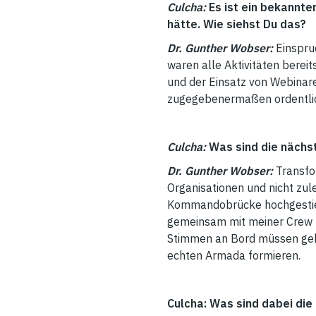
Culcha:
Es ist ein bekannte
hätte. Wie siehst Du das?
Dr. Gunther Wobser:
Einspru
waren alle Aktivitäten berei
und der Einsatz von Webinar
zugegebenermaßen ordentli
Culcha:
Was sind die nächs
Dr. Gunther Wobser:
Transfo
Organisationen und nicht zul
Kommandobrücke hochgestiegen
gemeinsam mit meiner Crew f
Stimmen an Bord müssen gehö
echten Armada formieren.
Culcha: Was sind dabei di