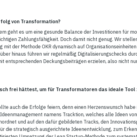
rfolg von Transformation?
lem geht es um eine gesunde Balance der Investitionen für m
richtigen Zahlungsfähigkeit. Doch damit nicht genug. Wir stell
dung mit der Methode OKR dynamisch auf Organisationseinheiten 
ber hinaus führen wir regelmäßig Digitalisierungschecks durc
t entsprechenden Deckungsbeiträgen erzielen, also nicht nu
ch frei hättest, um für Transformatoren das ideale Tool
llte auch die Erfolge feiern, denn einen Herzenswunsch habe i
Ideenmanagement namens Tracktion, welches alle Ideen von 
nordnet und auf den dafür gebildeten Tracks, den Innovations
r die strategisch ausgerichtete Ideenentwicklung, zum Erk
atisierten Umsetzung der Lean Startup-Methode zum systema