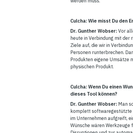
werden muss.
Culcha: Wie misst Du den E
Dr. Gunther Wobser:
Vor al
heute in Verbindung mit der 
Ziele auf, die wir in Verbin
Personen runterbrechen. Darü
Produkten eigene Umsätze mi
physischen Produkt.
Culcha: Wenn Du einen Wuns
dieses Tool können?
Dr. Gunther Wobser:
Man so
komplett softwaregestützte 
im Unternehmen aufgreift, ei
Wünsche wären Werkzeuge fü
Disruptionen und zur autom