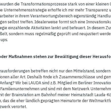
 wurden die Transformationsprozesse stark von einer kleinen
e Unternehmensstrategie erhoffe ich mir mehr Transparenz un
itarbeiter in ihrem Verantwortungsbereich eigenständig Hand
n selbst treffen. Idealerweise formt sich eine Innovationskul
tegie einzahlende Aktivitäten lenkt und befeuert. In diesem 
eißelt, sondern muss regelmäßig geprüft und neujustiert werde
-ups.
n oder Maßnahmen stehen zur Bewältigung dieser Herausfo
rausforderungen betreffen nicht nur den Mittelstand, sonder
ationen aller Art. Deshalb finde ich Zusammenschlüsse und ge
Anfang? Wir bei LAUDA sind z.B. Mitglied im Berliner Innovat
g Familienunternehmen und sind mit dem Netzwerk Unterne
 mit der Brainstation am Bahnhof meiner Heimatstadt Lauda-Kö
, das die eher ländlich geprägten Heimatorte der Weltmarktfü
zwerk verortet.