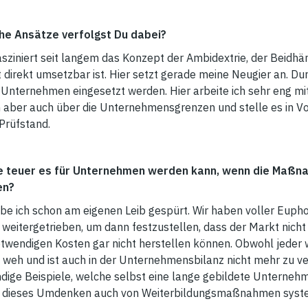
he Ansätze verfolgst Du dabei?
asziniert seit langem das Konzept der Ambidextrie, der Beidhänd
t direkt umsetzbar ist. Hier setzt gerade meine Neugier an. 
m Unternehmen eingesetzt werden. Hier arbeite ich sehr eng
ber auch über die Unternehmensgrenzen und stelle es in Vort
Prüfstand.
ie teuer es für Unternehmen werden kann, wenn die Maßna
en?
be ich schon am eigenen Leib gespürt. Wir haben voller Euphor
 weitergetrieben, um dann festzustellen, dass der Markt nicht
otwendigen Kosten gar nicht herstellen können. Obwohl jeder 
 weh und ist auch in der Unternehmensbilanz nicht mehr zu ve
ndige Beispiele, welche selbst eine lange gebildete Unterneh
ss dieses Umdenken auch von Weiterbildungsmaßnahmen syste