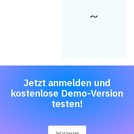
Jetzt anmelden und
kostenlose Demo-Version
testen!
Jetzt testen